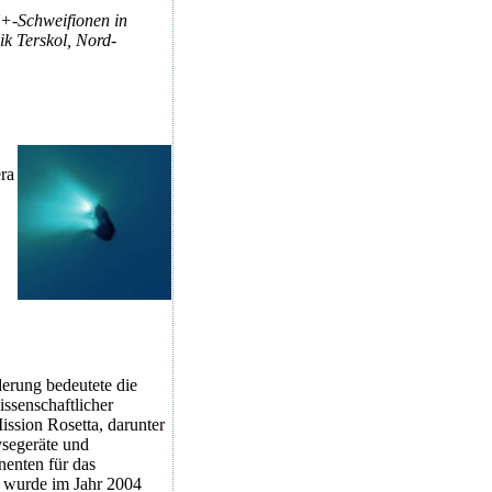
+-Schweifionen in
k Terskol, Nord-
ra
erung bedeutete die
ssenschaftlicher
ssion Rosetta, darunter
segeräte und
enten für das
a wurde im Jahr 2004