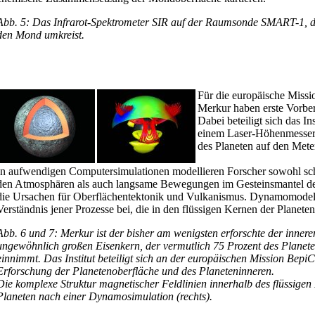
Abb. 5: Das Infrarot-Spektrometer SIR auf der Raumsonde SMART-1, d
den Mond umkreist.
Für die europäische Mis
Merkur haben erste Vorbe
Dabei beteiligt sich das In
einem Laser-Höhenmesser,
des Planeten auf den Mete
In aufwendigen Computersimulationen modellieren Forscher sowohl sc
den Atmosphären als auch langsame Bewegungen im Gesteinsmantel der 
die Ursachen für Oberflächentektonik und Vulkanismus. Dynamomodel
Verständnis jener Prozesse bei, die in den flüssigen Kernen der Planete
Abb. 6 und 7: Merkur ist der bisher am wenigsten erforschte der innere
ungewöhnlich großen Eisenkern, der vermutlich 75 Prozent des Planet
einnimmt. Das Institut beteiligt sich an der europäischen Mission Bepi
Erforschung der Planetenoberfläche und des Planeteninneren.
Die komplexe Struktur magnetischer Feldlinien innerhalb des flüssigen
Planeten nach einer Dynamosimulation (rechts).