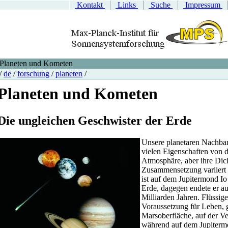
Kontakt
Links
Suche
Impressum
Planeten und Kometen
/
de
/
forschung
/
planeten
/
Planeten und Kometen
Die ungleichen Geschwister der Erde
Unsere planetaren Nachbar
vielen Eigenschaften von d
Atmosphäre, aber ihre Dic
Zusammensetzung variiert 
ist auf dem Jupitermond Io 
Erde, dagegen endete er a
Milliarden Jahren. Flüssige
Voraussetzung für Leben, g
Marsoberfläche, auf der Ve
während auf dem Jupiterm