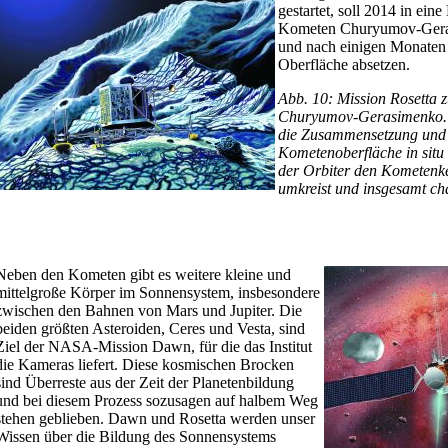
gestartet, soll 2014 in ei
Kometen Churyumov-Gera
und nach einigen Monaten 
Oberfläche absetzen.
Abb. 10: Mission Rosetta
Churyumov-Gerasimenko. 
die Zusammensetzung und 
Kometenoberfläche in situ
der Orbiter den Kometenke
umkreist und insgesamt cha
Neben den Kometen gibt es weitere kleine und
mittelgroße Körper im Sonnensystem, insbesondere
zwischen den Bahnen von Mars und Jupiter. Die
beiden größten Asteroiden, Ceres und Vesta, sind
Ziel der NASA-Mission Dawn, für die das Institut
die Kameras liefert. Diese kosmischen Brocken
sind Überreste aus der Zeit der Planetenbildung
und bei diesem Prozess sozusagen auf halbem Weg
stehen geblieben. Dawn und Rosetta werden unser
Wissen über die Bildung des Sonnensystems