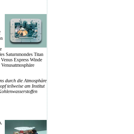
f
on
e
es Saturnmondes Titan
f Venus Express Winde
 Venusatmosphäre
ens durch die Atmosphäre
pf teilweise am Institut
Kohlenwasserstoffen
n,