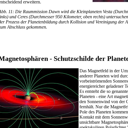
entscheidend erweitern.
Abb. 11: Die Raummission Dawn wird die Kleinplaneten Vesta (Durchm
links) und Ceres (Durchmesser 950 Kilometer, oben rechts) untersuchen.
der Prozess der Planetenbildung durch Kollision und Vereinigung der 
zum Abschluss gekommen.
Magnetosphären - Schutzschilde der Planet
Das Magnetfeld in der Um
anderer Planeten wird durc
vorbeiströmenden Sonnenw
energiereicher geladener Te
Es entsteht die so genannt
Planeten - eine Art magnet
den Sonnenwind von der O
fernhält. Nur die Magnetfe
Pole des Planeten kommen 
Kontakt mit dem Sonnenwi
unsichtbare Magnetosphäre
spektakulären Polarlichter 