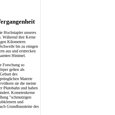
Vergangenheit
e Hochstapler unseres
. Während ihre Kerne
gen Kilometern
 Schweife bis zu einigen
ern aus und erstrecken
esamten Himmel.
e Forschung so
rper gelten als
 Geburt des
prünglichen Materie
evölkern sie die meiste
der Plutobahn und haben
rändert. Kometenkerne
ellung "schmutzigen
aubkörnern und
 auch Grundbausteine des