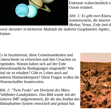
Eiskruste wahrscheinlich e
Ozean existiert.
Abb. 1: Es gibt zwei Klas
Sonnensystem, die inneren 
Merkur, Venus, Erde (mit
sowie darunter in kleinerem Maßstab die äußeren Gasplaneten Jupiter,
Neptun.
Es ist faszinierend, diese Gemeinsamkeiten und
Unterschiede zu erforschen und ihre Ursachen zu
ergründen. Warum haben sich auf der Erde
lebensfreundliche Bedingungen eingestellt? Wie
sind sie zu erhalten? Gibt es Leben auch auf
anderen Himmelskörpern? Diese Fragen wollen die
Wissenschaftler beantworten.
Abb. 2: "Twin Peaks" am Horizont des Mars-
Pathfinder-Landeplatzes. Das Bild wurde mit der
Kamera IMP aufgenommen, für die das Institut das
Bildaufnahme-System entwickelt und gebaut hat.