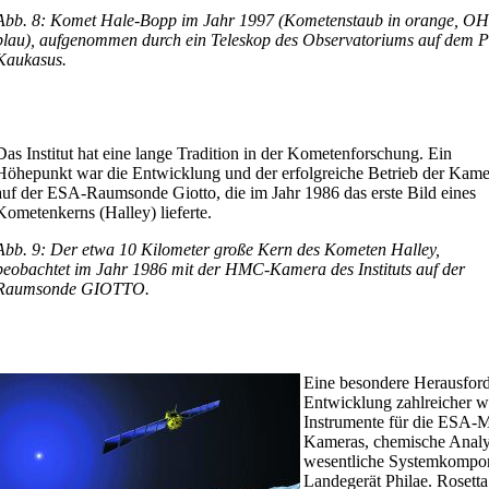
Abb. 8: Komet Hale-Bopp im Jahr 1997 (Kometenstaub in orange, OH
blau), aufgenommen durch ein Teleskop des Observatoriums auf dem Pi
Kaukasus.
Das Institut hat eine lange Tradition in der Kometenforschung. Ein
Höhepunkt war die Entwicklung und der erfolgreiche Betrieb der Kame
auf der ESA-Raumsonde Giotto, die im Jahr 1986 das erste Bild eines
Kometenkerns (Halley) lieferte.
Abb. 9: Der etwa 10 Kilometer große Kern des Kometen Halley,
beobachtet im Jahr 1986 mit der HMC-Kamera des Instituts auf der
Raumsonde GIOTTO.
Eine besondere Herausford
Entwicklung zahlreicher wi
Instrumente für die ESA-Mi
Kameras, chemische Analy
wesentliche Systemkompon
Landegerät Philae. Rosett