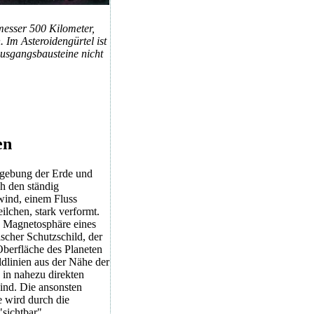
esser 500 Kilometer,
 Im Asteroidengürtel ist
Ausgangsbausteine nicht
en
gebung der Erde und
h den ständig
ind, einem Fluss
ilchen, stark verformt.
e Magnetosphäre eines
ischer Schutzschild, der
berfläche des Planeten
ldlinien aus der Nähe der
in nahezu direkten
nd. Die ansonsten
 wird durch die
"sichtbar".