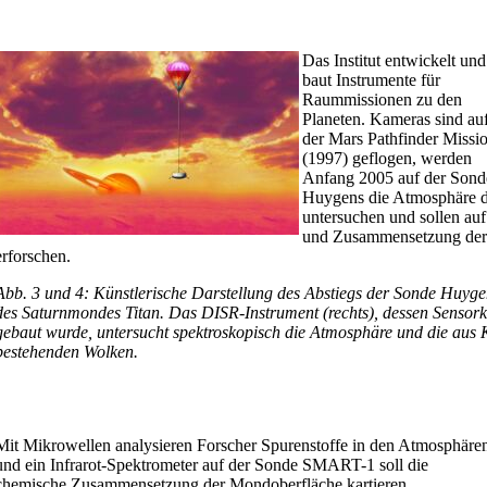
Das Institut entwickelt und
baut Instrumente für
Raummissionen zu den
Planeten. Kameras sind au
der Mars Pathfinder Missi
(1997) geflogen, werden
Anfang 2005 auf der Sond
Huygens die Atmosphäre d
untersuchen und sollen au
und Zusammensetzung der
erforschen.
Abb. 3 und 4: Künstlerische Darstellung des Abstiegs der Sonde Huyg
des Saturnmondes Titan. Das DISR-Instrument (rechts), dessen Sensorko
gebaut wurde, untersucht spektroskopisch die Atmosphäre und die aus 
bestehenden Wolken.
Mit Mikrowellen analysieren Forscher Spurenstoffe in den Atmosphäre
und ein Infrarot-Spektrometer auf der Sonde SMART-1 soll die
chemische Zusammensetzung der Mondoberfläche kartieren.