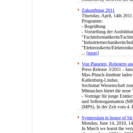
Zukunftstag 2011
Thursday, April, 14th 2011
Programm:
- Begrüßung
- Vorstellung der Ausbildu
"Fachinformatikerin/Fachin
"Industriemechanikerin/In
"Elektronikerin/Elektronik
...
[more]
Von Planeten, Robotern u
Press Release 3/2011 - Jan
Max-Planck-Institute laden
Katlenburg-Lindau.
Sechsmal Wissenschaft zum
Mitmachen bietet die neue
- Vorträge für junge Entde
und Selbstorganisation (M
(MPS). In der Zeit vom 4. F
Symposium in honor of Sir
Monday, June 14, 2010, 14
In March we learnt the ver