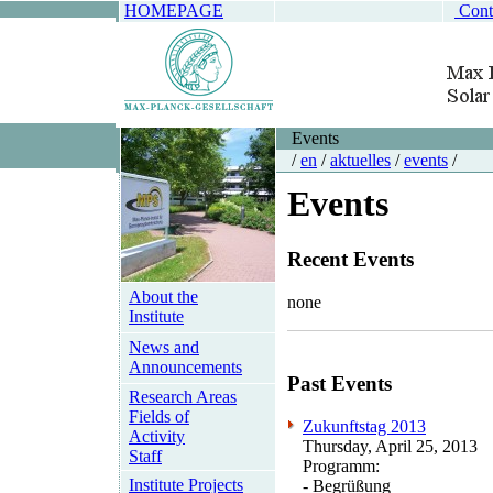
HOMEPAGE
Cont
Events
/
en
/
aktuelles
/
events
/
Events
Recent Events
About the
none
Institute
News and
Announcements
Past Events
Research Areas
Fields of
Zukunftstag 2013
Activity
Thursday, April 25, 2013
Staff
Programm:
Institute Projects
- Begrüßung