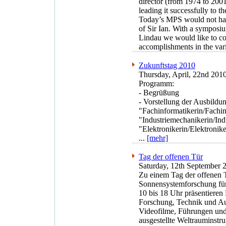
director (from 1974 to 200
leading it successfully to th
Today’s MPS would not have
of Sir Ian. With a symposi
Lindau we would like to c
accomplishments in the vari
Zukunftstag 2010
Thursday, April, 22nd 201
Programm:
- Begrüßung
- Vorstellung der Ausbildu
"Fachinformatikerin/Fachin
"Industriemechanikerin/In
"Elektronikerin/Elektronik
...
[mehr]
Tag der offenen Tür
Saturday, 12th September 
Zu einem Tag der offenen T
Sonnensystemforschung für
10 bis 18 Uhr präsentieren 
Forschung, Technik und Au
Videofilme, Führungen und
ausgestellte Weltrauminst