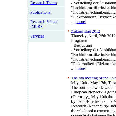
Research Teams
- Vorstellung der Ausbildu
"Fachinformatikerin/Fachin
"Industriemechanikerin/In
Publications
"Elektronikerin/Elektronik
...
[more]
Research School
IMPRS
Zukunftstag 2012
Thursday, April, 26th 2012
Services
Programm:
- Begrüßung
- Vorstellung der Ausbildu
"Fachinformatikerin/Fachin
"Industriemechanikerin/In
"Elektronikerin/Elektronik
...
[more]
The 4th meeting of the So
May 10th - May 13th, Tei
The fourth network-wide me
European Network is going 
(Germany), May 10th throu
by the Solaire team at the 
Research (Katlenburg-Lind
the whole solar community 
connectivity between the la