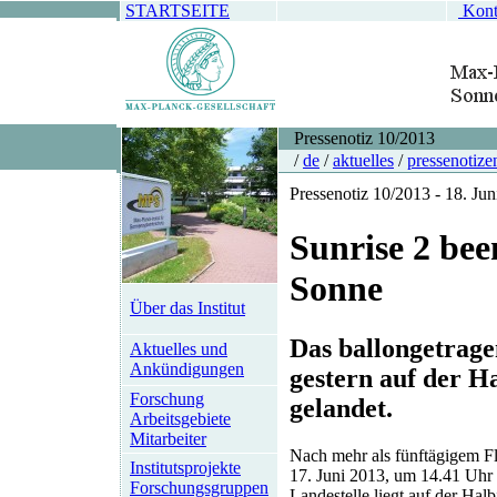
STARTSEITE
Kont
Pressenotiz 10/2013
/
de
/
aktuelles
/
pressenotize
Pressenotiz 10/2013 - 18. Ju
Sunrise 2 bee
Sonne
Über das Institut
Das ballongetrage
Aktuelles und
Ankündigungen
gestern auf der H
Forschung
gelandet.
Arbeitsgebiete
Mitarbeiter
Nach mehr als fünftägigem Fl
Institutsprojekte
17. Juni 2013, um 14.41 Uhr
Forschungsgruppen
Landestelle liegt auf der Hal