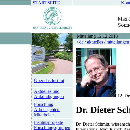
STARTSEITE
Kont
Mitteilung 12.12.2013
/
de
/
aktuelles
/
mitteilungen
Über das Institut
Aktuelles und
12. De
Ankündigungen
Forschung
Dr. Dieter Sc
Arbeitsgebiete
Mitarbeiter
Institutsprojekte
Dr. Dieter Schmitt, wissensch
Forschungsgruppen
International Max-Planck R