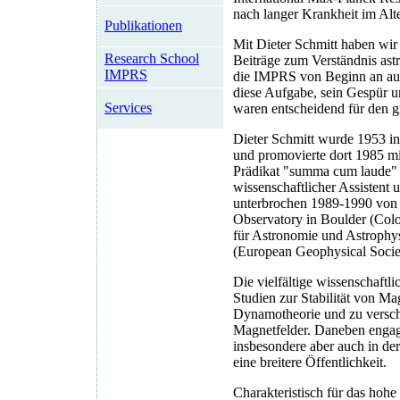
nach langer Krankheit im Alt
Publikationen
Mit Dieter Schmitt haben wir
Research School
Beiträge zum Verständnis astr
IMPRS
die IMPRS von Beginn an auf
diese Aufgabe, sein Gespür u
Services
waren entscheidend für den 
Dieter Schmitt wurde 1953 in 
und promovierte dort 1985 mi
Prädikat "summa cum laude" er
wissenschaftlicher Assistent u
unterbrochen 1989-1990 von e
Observatory in Boulder (Color
für Astronomie und Astrophys
(European Geophysical Socie
Die vielfältige wissenschaftli
Studien zur Stabilität von Mag
Dynamotheorie und zu verschi
Magnetfelder. Daneben engagi
insbesondere aber auch in de
eine breitere Öffentlichkeit.
Charakteristisch für das ho