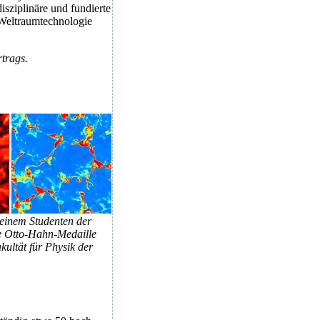
disziplinäre und fundierte
 Weltraumtechnologie
trags.
einem Studenten der
ie Otto-Hahn-Medaille
ultät für Physik der