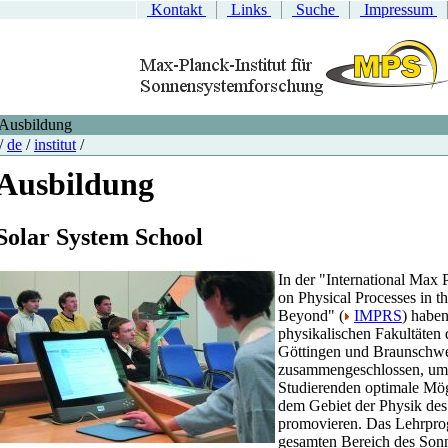
Kontakt
Links
Suche
Impressum
Ausbildung
/
de
/
institut
/
Ausbildung
Solar System School
In der "International Max
on Physical Processes in t
Beyond" (
IMPRS
) haben
physikalischen Fakultäten 
Göttingen und Braunschw
zusammengeschlossen, um 
Studierenden optimale Mögl
dem Gebiet der Physik de
promovieren. Das Lehrpro
gesamten Bereich des Son