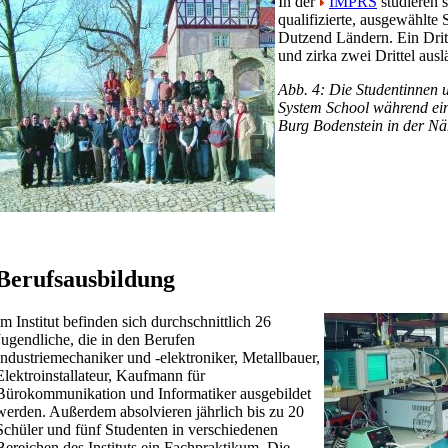
In der
IMPRS
studieren 
qualifizierte, ausgewählte
Dutzend Ländern. Ein Drit
und zirka zwei Drittel ausl
Abb. 4: Die Studentinnen 
System School während ein
Burg Bodenstein in der Nä
Berufsausbildung
Im Institut befinden sich durchschnittlich 26
Jugendliche, die in den Berufen
Industriemechaniker und -elektroniker, Metallbauer,
Elektroinstallateur, Kaufmann für
Bürokommunikation und Informatiker ausgebildet
werden. Außerdem absolvieren jährlich bis zu 20
Schüler und fünf Studenten in verschiedenen
Bereichen des Instituts ein Fachpraktikum. Die