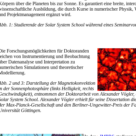
Körpern über die Planeten bis zur Sonne. Es garantiert eine breite, inter
wissenschaftliche Ausbildung, die durch Kurse in numerischer Physik,
und Projektmanagement ergänzt wird.
Abb. 1: Studierende der Solar System School während eines Seminarvor
Die Forschungsmöglichkeiten für Doktoranden
reichen von Instrumentierung und Beobachtung
über Datenanalyse und Interpretation zu
numerischen Simulationen und theoretischer
Modellierung.
Abb. 2 und 3: Darstellung der Magnetokonvektion
in der Sonnenphotosphäre (links Helligkeit, rechts
Geschwindigkeit), entnommen der Doktorarbeit von Alexander Vögler, 
Solar System School. Alexander Vögler erhielt für seine Dissertation d
der Max-Planck-Gesellschaft und den Berliner-Ungewitter-Preis der Fak
Universität Göttingen.