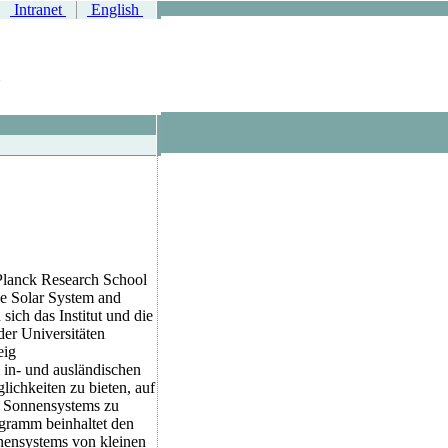
Intranet
English
 Planck Research School
he Solar System and
 sich das Institut und die
der Universitäten
eig
in- und ausländischen
ichkeiten zu bieten, auf
s Sonnensystems zu
gramm beinhaltet den
nensystems von kleinen