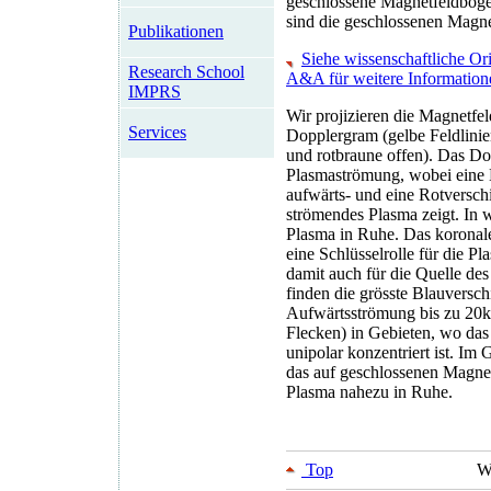
geschlossene Magnetfeldbögen
sind die geschlossenen Magne
Publikationen
Siehe wissenschaftliche Or
Research School
A&A für weitere Information
IMPRS
Wir projizieren die Magnetf
Services
Dopplergram (gelbe Feldlinie
und rotbraune offen). Das Do
Plasmaströmung, wobei eine
aufwärts- und eine Rotversc
strömendes Plasma zeigt. In w
Plasma in Ruhe. Das koronale
eine Schlüsselrolle für die 
damit auch für die Quelle de
finden die grösste Blauversch
Aufwärtsströmung bis zu 20k
Flecken) in Gebieten, wo das
unipolar konzentriert ist. Im 
das auf geschlossenen Magne
Plasma nahezu in Ruhe.
Top
W