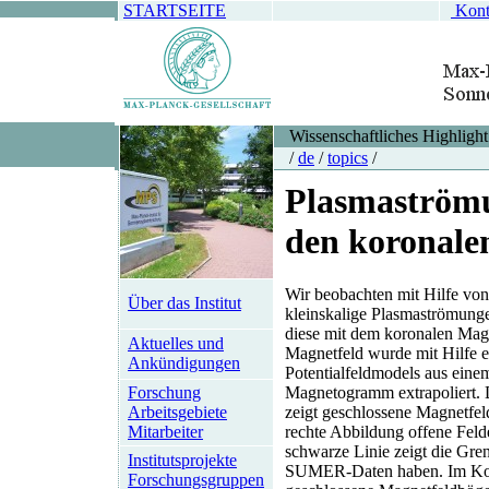
STARTSEITE
Kont
Wissenschaftliches Highlight
/
de
/
topics
/
Plasmaströmu
den koronale
Wir beobachten mit Hilfe vo
Über das Institut
kleinskalige Plasmaströmung
diese mit dem koronalen Mag
Aktuelles und
Magnetfeld wurde mit Hilfe e
Ankündigungen
Potentialfeldmodels aus ein
Forschung
Magnetogramm extrapoliert. 
Arbeitsgebiete
zeigt geschlossene Magnetfel
Mitarbeiter
rechte Abbildung offene Felde
schwarze Linie zeigt die Gre
Institutsprojekte
SUMER-Daten haben. Im Koron
Forschungsgruppen