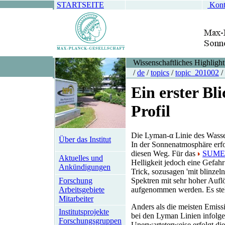
STARTSEITE
Kont
Wissenschaftliches Highlight
/
de
/
topics
/
topic_201002
/
Ein erster Bl
Profil
Die Lyman-α Linie des Wassers
Über das Institut
In der Sonnenatmosphäre erfo
diesen Weg. Für das
SUME
Aktuelles und
Helligkeit jedoch eine Gefa
Ankündigungen
Trick, sozusagen 'mit blinze
Forschung
Spektren mit sehr hoher Auf
Arbeitsgebiete
aufgenommen werden. Es stell
Mitarbeiter
Anders als die meisten Emissi
Institutsprojekte
bei den Lyman Linien infolg
Forschungsgruppen
Unerwarteterweise erfolgt die