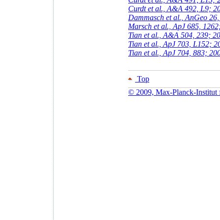
Curdt et al., A&A 492, L9; 2
Dammasch et al., AnGeo 26,
Marsch et al., ApJ 685, 1262
Tian et al., A&A 504, 239; 2
Tian et al., ApJ 703, L152; 2
Tian et al., ApJ 704, 883; 20
Top
© 2009, Max-Planck-Institut