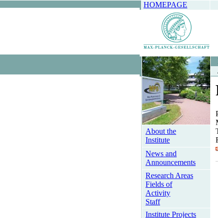
HOMEPAGE
About the
Institute
News and
Announcements
Research Areas
Fields of
Activity
Staff
Institute Projects