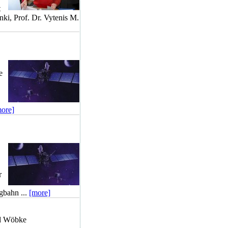
t
nki, Prof. Dr. Vytenis M.
e
ore]
r
gbahn ...
[more]
nd Wöbke