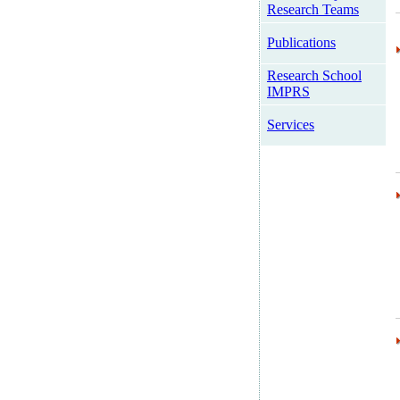
Research Teams
Publications
Research School
IMPRS
Services