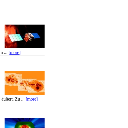
u ...
[more]
äußert. Zu ...
[more]