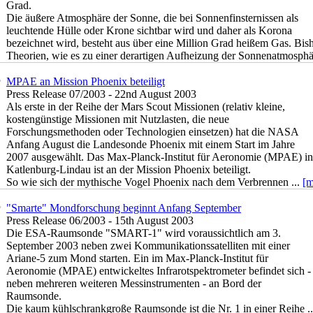
Grad.
Die äußere Atmosphäre der Sonne, die bei Sonnenfinsternissen als
leuchtende Hülle oder Krone sichtbar wird und daher als Korona
bezeichnet wird, besteht aus über eine Million Grad heißem Gas. Bis
Theorien, wie es zu einer derartigen Aufheizung der Sonnenatmosphä
MPAE an Mission Phoenix beteiligt
Press Release 07/2003 - 22nd August 2003
Als erste in der Reihe der Mars Scout Missionen (relativ kleine,
kostengünstige Missionen mit Nutzlasten, die neue
Forschungsmethoden oder Technologien einsetzen) hat die NASA
Anfang August die Landesonde Phoenix mit einem Start im Jahre
2007 ausgewählt. Das Max-Planck-Institut für Aeronomie (MPAE) in
Katlenburg-Lindau ist an der Mission Phoenix beteiligt.
So wie sich der mythische Vogel Phoenix nach dem Verbrennen ...
[m
"Smarte" Mondforschung beginnt Anfang September
Press Release 06/2003 - 15th August 2003
Die ESA-Raumsonde "SMART-1" wird voraussichtlich am 3.
September 2003 neben zwei Kommunikationssatelliten mit einer
Ariane-5 zum Mond starten. Ein im Max-Planck-Institut für
Aeronomie (MPAE) entwickeltes Infrarotspektrometer befindet sich -
neben mehreren weiteren Messinstrumenten - an Bord der
Raumsonde.
Die kaum kühlschrankgroße Raumsonde ist die Nr. 1 in einer Reihe .