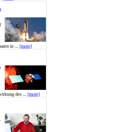
n
f
ten in ...
[more]
e
irkung des ...
[more]
y