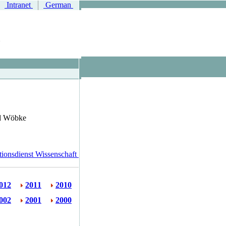
Intranet
German
nd Wöbke
ionsdienst Wissenschaft
012
2011
2010
002
2001
2000