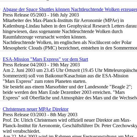
Abgase der Space Shuttles können Nachtleuchtende Wolken erzeuge
Press Release 05/2003 - 16th July 2003
Mitarbeiter des Max-Planck-Instituts für Aeronomie (MPAe) in
Katlenburg-Lindau haben in den Geophysical Research Letters darau
hingewiesen, dass sogenannte Nachtleuchtende Wolken durch
Raumfahrzeuge verursacht werden können.
Nachtleuchtende Wolken, im englischen als Noclilucent oder Polar
Mesospheric Clouds (PMC) bezeichnet, entstehen in den Sommermona
ESA-Mission "Mars Express" vor dem Start
Press Release 04/2003 - 19th May 2003
Am 2. Juni 2003 um 23.45 Uhr Ortszeit (19.45 Uhr Mitteleuropäisch
Sommerzeit) soll von Baikonur/Kasachstan aus die ESA-Mission
"Mars Express" zum roten Planeten starten.
Sie besteht aus einem Marsorbiter und der Landesonde "Beagle 2";
beide werden den Mars Ende Dezember 2003 erreichen. "Mars
Express" soll Oberfläche und Atmosphäre des Mars und die Wechselw
Christensen neuer MPAe Direktor
Press Release 03/2003 - 8th May 2003
Prof. Dr. Ulrich Christensen wird offiziell neuer Direktor am Max-
Planck-Institut für Aeronomie, Geschäftsführer Dr. Peter Czechowsk
wird verabschiedet.
Am 22. Mai 2003 wird im Rahmen einer Festveranstaltung am Max-