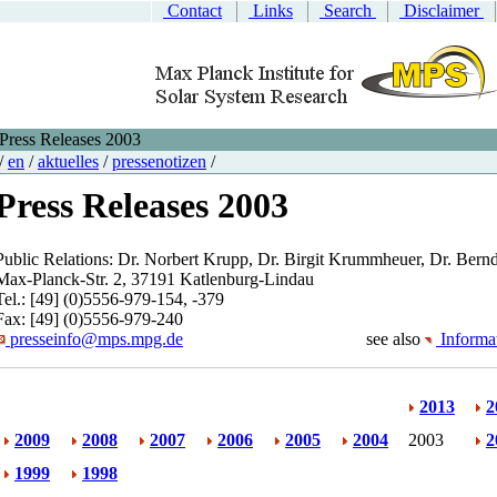
Contact
Links
Search
Disclaimer
Press Releases 2003
/
en
/
aktuelles
/
pressenotizen
/
Press Releases 2003
Public Relations: Dr. Norbert Krupp, Dr. Birgit Krummheuer, Dr. Ber
Max-Planck-Str. 2, 37191 Katlenburg-Lindau
Tel.: [49] (0)5556-979-154, -379
Fax: [49] (0)5556-979-240
presseinfo@mps.mpg.de
see also
Informat
2013
2
2009
2008
2007
2006
2005
2004
2003
2
1999
1998