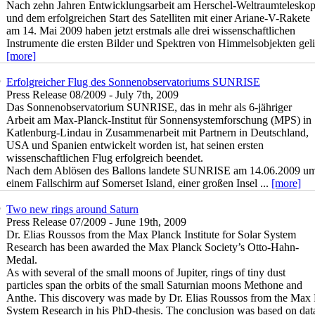
Nach zehn Jahren Entwicklungsarbeit am Herschel-Weltraumtelesko
und dem erfolgreichen Start des Satelliten mit einer Ariane-V-Rakete
am 14. Mai 2009 haben jetzt erstmals alle drei wissenschaftlichen
Instrumente die ersten Bilder und Spektren von Himmelsobjekten geliefe
[more]
Erfolgreicher Flug des Sonnenobservatoriums SUNRISE
Press Release 08/2009 - July 7th, 2009
Das Sonnenobservatorium SUNRISE, das in mehr als 6-jähriger
Arbeit am Max-Planck-Institut für Sonnensystemforschung (MPS) in
Katlenburg-Lindau in Zusammenarbeit mit Partnern in Deutschland,
USA und Spanien entwickelt worden ist, hat seinen ersten
wissenschaftlichen Flug erfolgreich beendet.
Nach dem Ablösen des Ballons landete SUNRISE am 14.06.2009 um 
einem Fallschirm auf Somerset Island, einer großen Insel ...
[more]
Two new rings around Saturn
Press Release 07/2009 - June 19th, 2009
Dr. Elias Roussos from the Max Planck Institute for Solar System
Research has been awarded the Max Planck Society’s Otto-Hahn-
Medal.
As with several of the small moons of Jupiter, rings of tiny dust
particles span the orbits of the small Saturnian moons Methone and
Anthe. This discovery was made by Dr. Elias Roussos from the Max Pl
System Research in his PhD-thesis. The conclusion was based on data