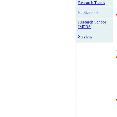
Research Teams
Publications
Research School
IMPRS
Services