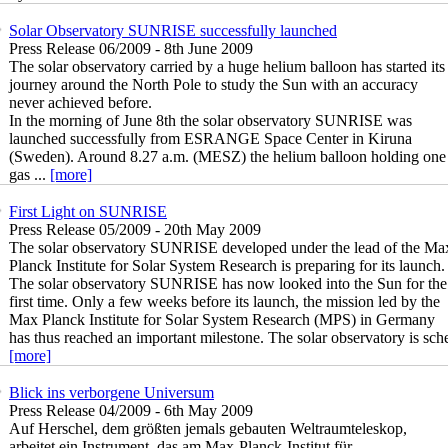
Solar Observatory SUNRISE successfully launched
Press Release 06/2009 - 8th June 2009
The solar observatory carried by a huge helium balloon has started its
journey around the North Pole to study the Sun with an accuracy
never achieved before.
In the morning of June 8th the solar observatory SUNRISE was
launched successfully from ESRANGE Space Center in Kiruna
(Sweden). Around 8.27 a.m. (MESZ) the helium balloon holding one m
gas ...
[more]
First Light on SUNRISE
Press Release 05/2009 - 20th May 2009
The solar observatory SUNRISE developed under the lead of the Ma
Planck Institute for Solar System Research is preparing for its launch.
The solar observatory SUNRISE has now looked into the Sun for the
first time. Only a few weeks before its launch, the mission led by the
Max Planck Institute for Solar System Research (MPS) in Germany
has thus reached an important milestone. The solar observatory is sched
[more]
Blick ins verborgene Universum
Press Release 04/2009 - 6th May 2009
Auf Herschel, dem größten jemals gebauten Weltraumteleskop,
arbeitet ein Instrument, das am Max-Planck-Institut für