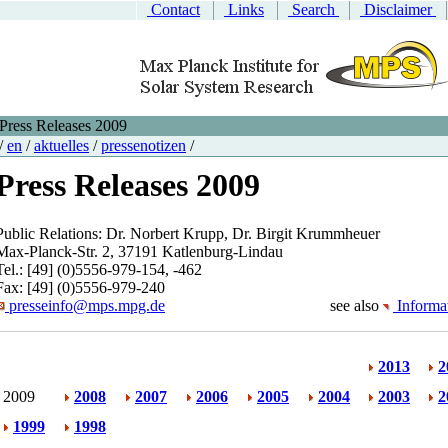
Contact
Links
Search
Disclaimer
Press Releases 2009
/
en
/
aktuelles
/
pressenotizen
/
Press Releases 2009
Public Relations: Dr. Norbert Krupp, Dr. Birgit Krummheuer
Max-Planck-Str. 2, 37191 Katlenburg-Lindau
Tel.: [49] (0)5556-979-154, -462
Fax: [49] (0)5556-979-240
presseinfo@mps.mpg.de
see also
Informat
2013
2
2009
2008
2007
2006
2005
2004
2003
2
1999
1998