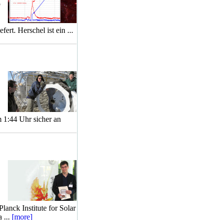
p
rt. Herschel ist ein ...
1:44 Uhr sicher an
anck Institute for Solar
 ...
[more]