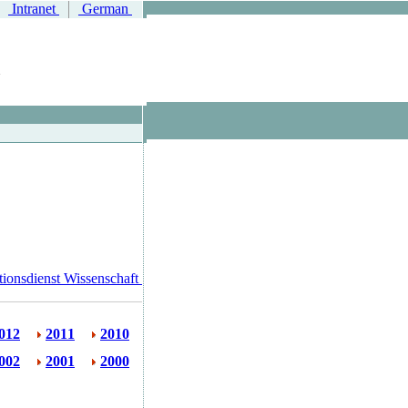
Intranet
German
ionsdienst Wissenschaft
012
2011
2010
002
2001
2000