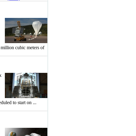
illion cubic meters of
x
uled to start on ...