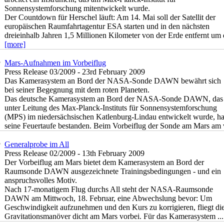
Sonnensystemforschung mitentwickelt wurde.
Der Countdown für Herschel läuft: Am 14. Mai soll der Satellit der
europäischen Raumfahrtagentur ESA starten und in den nächsten
dreieinhalb Jahren 1,5 Millionen Kilometer von der Erde entfernt um d
[more]
Mars-Aufnahmen im Vorbeiflug
Press Release 03/2009 - 23rd February 2009
Das Kamerasystem an Bord der NASA-Sonde DAWN bewährt sich
bei seiner Begegnung mit dem roten Planeten.
Das deutsche Kamerasystem an Bord der NASA-Sonde DAWN, das
unter Leitung des Max-Planck-Instituts für Sonnensystemforschung
(MPS) im niedersächsischen Katlenburg-Lindau entwickelt wurde, ha
seine Feuertaufe bestanden. Beim Vorbeiflug der Sonde am Mars am 
Generalprobe im All
Press Release 02/2009 - 13th February 2009
Der Vorbeiflug am Mars bietet dem Kamerasystem an Bord der
Raumsonde DAWN ausgezeichnete Trainingsbedingungen - und ein
anspruchsvolles Motiv.
Nach 17-monatigem Flug durchs All steht der NASA-Raumsonde
DAWN am Mittwoch, 18. Februar, eine Abwechslung bevor: Um
Geschwindigkeit aufzunehmen und den Kurs zu korrigieren, fliegt di
Gravitationsmanöver dicht am Mars vorbei. Für das Kamerasystem ..