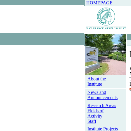
HOMEPAGE
About the
Institute
News and
Announcements
Research Areas
Fields of
Activity
Staff
Institute Projects