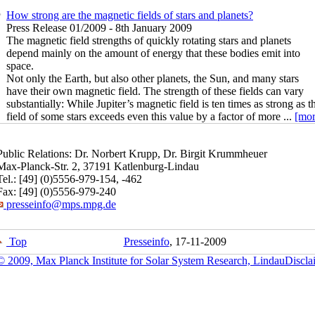
How strong are the magnetic fields of stars and planets?
Press Release 01/2009 - 8th January 2009
The magnetic field strengths of quickly rotating stars and planets
depend mainly on the amount of energy that these bodies emit into
space.
Not only the Earth, but also other planets, the Sun, and many stars
have their own magnetic field. The strength of these fields can vary
substantially: While Jupiter’s magnetic field is ten times as strong as 
field of some stars exceeds even this value by a factor of more ...
[mor
Public Relations: Dr. Norbert Krupp, Dr. Birgit Krummheuer
Max-Planck-Str. 2, 37191 Katlenburg-Lindau
Tel.: [49] (0)5556-979-154, -462
Fax: [49] (0)5556-979-240
presseinfo@mps.mpg.de
Top
Presseinfo
, 17-11-2009
© 2009, Max Planck Institute for Solar System Research, Lindau
Discla