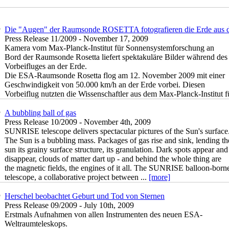
Die "Augen" der Raumsonde ROSETTA fotografieren die Erde aus 
Press Release 11/2009 - November 17, 2009
Kamera vom Max-Planck-Institut für Sonnensystemforschung an
Bord der Raumsonde Rosetta liefert spektakuläre Bilder während des
Vorbeifluges an der Erde.
Die ESA-Raumsonde Rosetta flog am 12. November 2009 mit einer
Geschwindigkeit von 50.000 km/h an der Erde vorbei. Diesen
Vorbeiflug nutzten die Wissenschaftler aus dem Max-Planck-Institut fü
A bubbling ball of gas
Press Release 10/2009 - November 4th, 2009
SUNRISE telescope delivers spectacular pictures of the Sun's surface
The Sun is a bubbling mass. Packages of gas rise and sink, lending th
sun its grainy surface structure, its granulation. Dark spots appear and
disappear, clouds of matter dart up - and behind the whole thing are
the magnetic fields, the engines of it all. The SUNRISE balloon-born
telescope, a collaborative project between ...
[more]
Herschel beobachtet Geburt und Tod von Sternen
Press Release 09/2009 - July 10th, 2009
Erstmals Aufnahmen von allen Instrumenten des neuen ESA-
Weltraumteleskops.