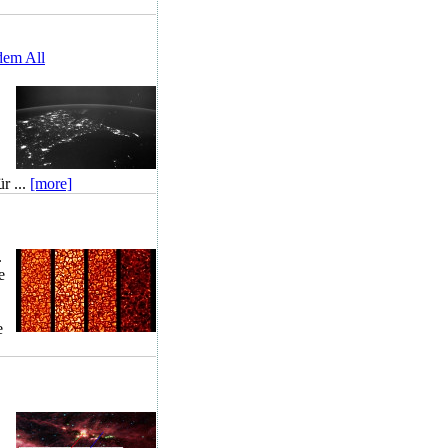
dem All
r ...
[more]
.
e
e