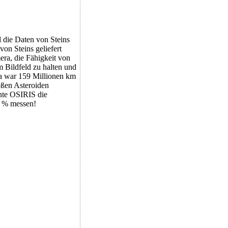
 die Daten von Steins
von Steins geliefert
ra, die Fähigkeit von
m Bildfeld zu halten und
ta war 159 Millionen km
oßen Asteroiden
nte OSIRIS die
 2 % messen!