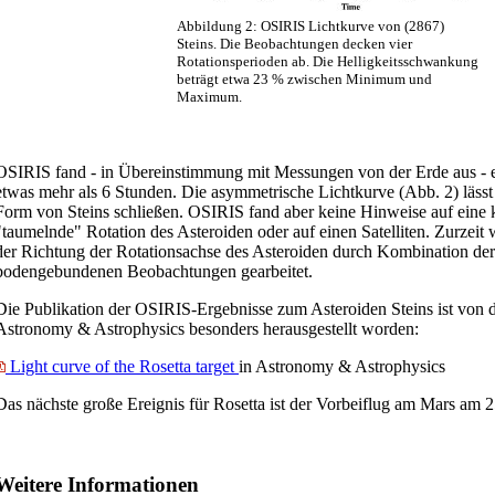
Abbildung 2: OSIRIS Lichtkurve von (2867)
Steins. Die Beobachtungen decken vier
Rotationsperioden ab. Die Helligkeitsschwankung
beträgt etwa 23 % zwischen Minimum und
Maximum.
OSIRIS fand - in Übereinstimmung mit Messungen von der Erde aus - 
etwas mehr als 6 Stunden. Die asymmetrische Lichtkurve (Abb. 2) lässt
Form von Steins schließen. OSIRIS fand aber keine Hinweise auf eine k
"taumelnde" Rotation des Asteroiden oder auf einen Satelliten. Zurzei
der Richtung der Rotationsachse des Asteroiden durch Kombination d
bodengebundenen Beobachtungen gearbeitet.
Die Publikation der OSIRIS-Ergebnisse zum Asteroiden Steins ist von de
Astronomy & Astrophysics besonders herausgestellt worden:
Light curve of the Rosetta target
in Astronomy & Astrophysics
Das nächste große Ereignis für Rosetta ist der Vorbeiflug am Mars am 25
Weitere Informationen