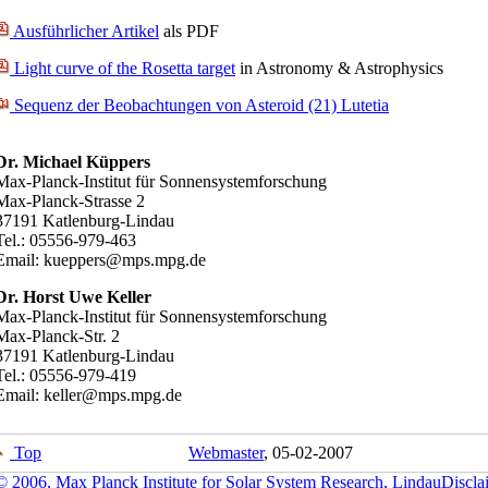
Ausführlicher Artikel
als PDF
Light curve of the Rosetta target
in Astronomy & Astrophysics
Sequenz der Beobachtungen von Asteroid (21) Lutetia
Dr. Michael Küppers
Max-Planck-Institut für Sonnensystemforschung
Max-Planck-Strasse 2
37191 Katlenburg-Lindau
Tel.: 05556-979-463
Email: kueppers@mps.mpg.de
Dr. Horst Uwe Keller
Max-Planck-Institut für Sonnensystemforschung
Max-Planck-Str. 2
37191 Katlenburg-Lindau
Tel.: 05556-979-419
Email: keller@mps.mpg.de
Top
Webmaster
, 05-02-2007
© 2006, Max Planck Institute for Solar System Research, Lindau
Discla