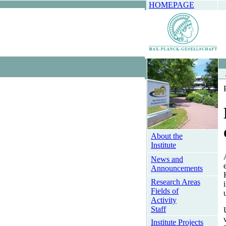
HOMEPAGE
About the
Institute
News and
Announcements
Research Areas
Fields of
Activity
Staff
Institute Projects