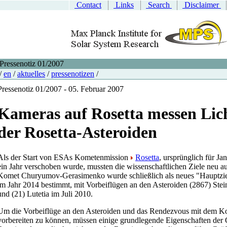
Contact
Links
Search
Disclaimer
Pressenotiz 01/2007
/
en
/
aktuelles
/
pressenotizen
/
Pressenotiz 01/2007 - 05. Februar 2007
Kameras auf Rosetta messen Lic
der Rosetta-Asteroiden
Als der Start von ESAs Kometenmission
Rosetta
, ursprünglich für Ja
ein Jahr verschoben wurde, mussten die wissenschaftlichen Ziele neu 
Komet Churyumov-Gerasimenko wurde schließlich als neues "Hauptzie
im Jahr 2014 bestimmt, mit Vorbeiflügen an den Asteroiden (2867) Ste
und (21) Lutetia im Juli 2010.
Um die Vorbeiflüge an den Asteroiden und das Rendezvous mit dem K
vorbereiten zu können, müssen einige grundlegende Eigenschaften der 