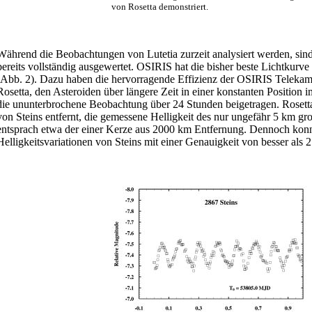
von Rosetta demonstriert.
Während die Beobachtungen von Lutetia zurzeit analysiert werden, sind
bereits vollständig ausgewertet. OSIRIS hat die bisher beste Lichtkurve 
(Abb. 2). Dazu haben die hervorragende Effizienz der OSIRIS Telekame
Rosetta, den Asteroiden über längere Zeit in einer konstanten Position i
die ununterbrochene Beobachtung über 24 Stunden beigetragen. Roset
von Steins entfernt, die gemessene Helligkeit des nur ungefähr 5 km gr
entsprach etwa der einer Kerze aus 2000 km Entfernung. Dennoch kon
Helligkeitsvariationen von Steins mit einer Genauigkeit von besser als