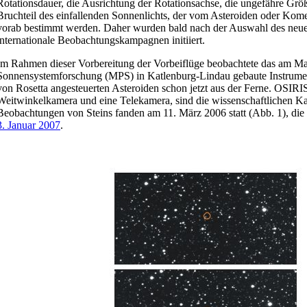
Rotationsdauer, die Ausrichtung der Rotationsachse, die ungefähre Grö
Bruchteil des einfallenden Sonnenlichts, der vom Asteroiden oder Komet
vorab bestimmt werden. Daher wurden bald nach der Auswahl des neue
internationale Beobachtungskampagnen initiiert.
Im Rahmen dieser Vorbereitung der Vorbeiflüge beobachtete das am Max
Sonnensystemforschung (MPS) in Katlenburg-Lindau gebaute Instrum
von Rosetta angesteuerten Asteroiden schon jetzt aus der Ferne. OSIRIS
Weitwinkelkamera und eine Telekamera, sind die wissenschaftlichen Ka
Beobachtungen von Steins fanden am 11. März 2006 statt (Abb. 1), di
3. Januar 2007
.