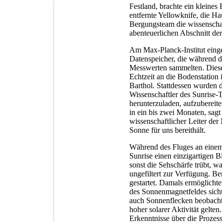
Festland, brachte ein kleine
entfernte Yellowknife, die Ha
Bergungsteam die wissenschaft
abenteuerlichen Abschnitt de
Am Max-Planck-Institut einget
Datenspeicher, die während d
Messwerten sammelten. Diese 
Echtzeit an die Bodenstation 
Barthol. Stattdessen wurden 
Wissenschaftler des Sunrise
herunterzuladen, aufzubereite
in ein bis zwei Monaten, sag
wissenschaftlicher Leiter de
Sonne für uns bereithält.
Während des Fluges an einem 
Sunrise einen einzigartigen B
sonst die Sehschärfe trübt, w
ungefiltert zur Verfügung. B
gestartet. Damals ermöglicht
des Sonnenmagnetfeldes sich
auch Sonnenflecken beobachte
hoher solarer Aktivität gelte
Erkenntnisse über die Prozess