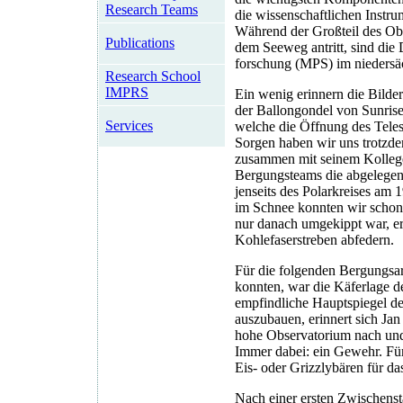
Research Teams
die wissenschaftlichen Instru
Während der Großteil des Ob
Publications
dem Seeweg antritt, sind die
forschung (MPS) im nieders
Research School
IMPRS
Ein wenig erinnern die Bilder
der Ballongondel von Sunrise 
Services
welche die Öffnung des Telesk
Sorgen haben wir uns trotzd
zusammen mit seinem Kollege
Bergungsteams die abgelegene
jenseits des Polarkreises am
im Schnee konnten wir schon 
nur danach umgekippt war, er
Kohlefaserstreben abfedern.
Für die folgenden Bergungsar
konnten, war die Käferlage d
empfindliche Hauptspiegel de
auszubauen, erinnert sich Ja
hohe Observatorium nach und 
Immer dabei: ein Gewehr. Für
Eis- oder Grizzlybären für das
Nach einer ersten Zwischenst