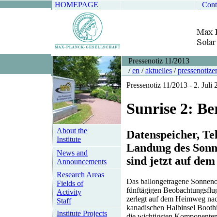
HOMEPAGE
Cont
Pressenotiz 11/2013
/
en
/
aktuelles
/
pressenotize
Pressenotiz 11/2013 - 2. Juli
Sunrise 2: B
About the
Datenspeicher, Te
Institute
Landung des Sonn
News and
sind jetzt auf de
Announcements
Research Areas
Das ballongetragene Sonneno
Fields of
fünftägigen Beobachtungsflug
Activity
zerlegt auf dem Heimweg nac
Staff
kanadischen Halbinsel Booth
Institute Projects
die wichtigsten Komponenten 