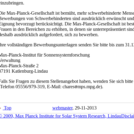
einzubringen.
Die Max-Planck-Gesellschaft ist bemüht, mehr schwerbehinderte Mensc
Bewerbungen von Schwerbehinderten sind ausdrücklich erwünscht und 
Eignung bevorzugt berücksichtigt. Die Max-Planck-Gesellschaft ist best
Frauen in den Bereichen zu erhöhen, in denen sie unterrepräsentiert si
deshalb ausdrücklich aufgefordert, sich zu bewerben.
Ihre vollständigen Bewerbungsunterlagen senden Sie bitte bis zum
31.1
Max-Planck-Institut für Sonnensystemforschung
Verwaltung
Max-Planck-Straße 2
37191 Katlenburg-Lindau
Falls Sie Fragen zu diesem Stellenangebot haben, wenden Sie sich bitt
(Telefon 05556/979-319, E-Mail:
chares
mps.mpg.de
).
Top
webmaster
, 29-11-2013
© 2009, Max Planck Institute for Solar System Research, Lindau
Discla