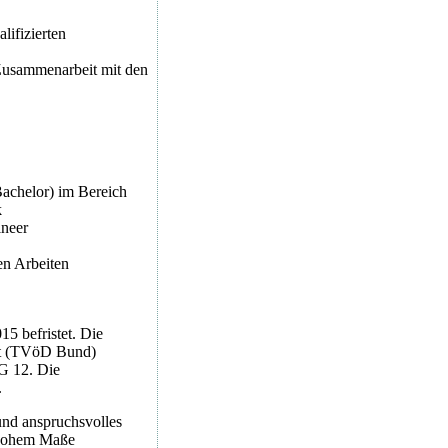
lifizierten
Zusammenarbeit mit den
Bachelor) im Bereich
k
neer
en Arbeiten
15 befristet. Die
nst (TVöD Bund)
EG 12. Die
.
 und anspruchsvolles
n hohem Maße