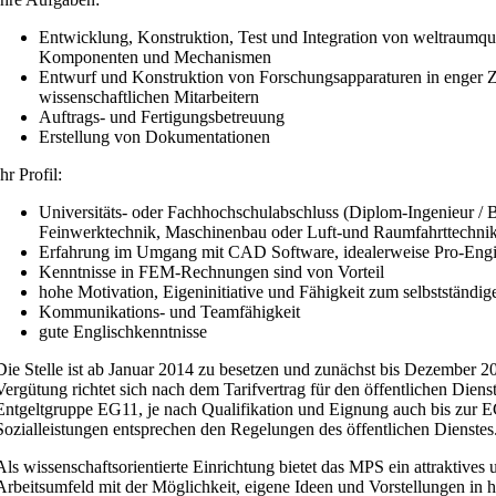
Entwicklung, Konstruktion, Test und Integration von weltraumqua
Komponenten und Mechanismen
Entwurf und Konstruktion von Forschungsapparaturen in enger 
wissenschaftlichen Mitarbeitern
Auftrags- und Fertigungsbetreuung
Erstellung von Dokumentationen
Ihr Profil:
Universitäts- oder Fachhochschulabschluss (Diplom-Ingenieur / 
Feinwerktechnik, Maschinenbau oder Luft-und Raumfahrttechni
Erfahrung im Umgang mit CAD Software, idealerweise Pro-Engi
Kenntnisse in FEM-Rechnungen sind von Vorteil
hohe Motivation, Eigeninitiative und Fähigkeit zum selbstständig
Kommunikations- und Teamfähigkeit
gute Englischkenntnisse
Die Stelle ist ab Januar 2014 zu besetzen und zunächst bis Dezember 20
Vergütung richtet sich nach dem Tarifvertrag für den öffentlichen Die
Entgeltgruppe EG11, je nach Qualifikation und Eignung auch bis zur 
Sozialleistungen entsprechen den Regelungen des öffentlichen Dienstes
Als wissenschaftsorientierte Einrichtung bietet das MPS ein attraktives
Arbeitsumfeld mit der Möglichkeit, eigene Ideen und Vorstellungen i