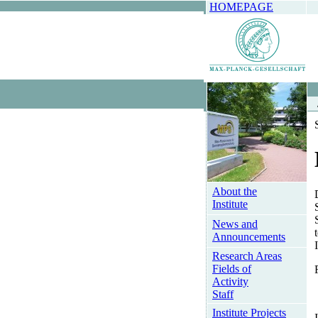
HOMEPAGE
About the
Institute
News and
Announcements
Research Areas
Fields of
Activity
Staff
Institute Projects