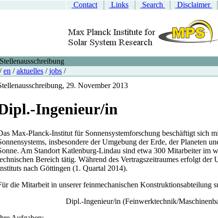
Contact
Links
Search
Disclaimer
Stellenausschreibung
/
en
/
aktuelles
/
jobs
/
Stellenausschreibung,
29. November 2013
Dipl.-Ingenieur/in
Das Max-Planck-Institut für Sonnensystemforschung beschäftigt sich mi
Sonnensystems, insbesondere der Umgebung der Erde, der Planeten u
Sonne. Am Standort Katlenburg-Lindau sind etwa 300 Mitarbeiter im w
technischen Bereich tätig. Während des Vertragszeitraumes erfolgt de
Instituts nach Göttingen (1. Quartal 2014).
Für die Mitarbeit in unserer feinmechanischen Konstruktionsabteilung s
Dipl.-Ingenieur/in (Feinwerktechnik/Maschinenb
Ihre Aufgaben: