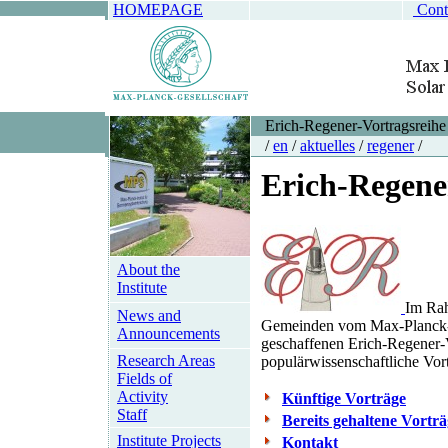
HOMEPAGE
Cont
Erich-Regener-Vortragsreihe
/
en
/
aktuelles
/
regener
/
Erich-Regene
About the
Institute
Im Rah
News and
Gemeinden vom Max-Planck-In
Announcements
geschaffenen Erich-Regener-V
Research Areas
populärwissenschaftliche Vortr
Fields of
Activity
Künftige Vorträge
Staff
Bereits gehaltene Vortr
Institute Projects
Kontakt